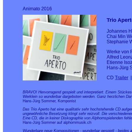
Animato 2016
Trio Aper
Johannes Hu
Chai Min We
Stephanie W
Werke von F
Alfred Leon
Etienne Iso
Hans-Jürg S
CD
Trailer
|
BRAVO! Hervorragend gespielt und interpretiert. Einem Stückesc
Werklein so wunderbar dargeboten werden. Ganz herzlichen Da
Hans-Jürg Sommer, Komponist
Das Trio Aperto hat eine qualitativ sehr hochstehende CD aufgen
ungewöhnliche Besetzung klingt sehr reizvoll. Die verschiedene
Eine CD, die in keiner Diskographie von Alphornspielenden fehle
Hans-Jürg Sommer auf alphornmusik.ch
Wunderbare neue Kompositionen - wunderbar gespielt - beides 