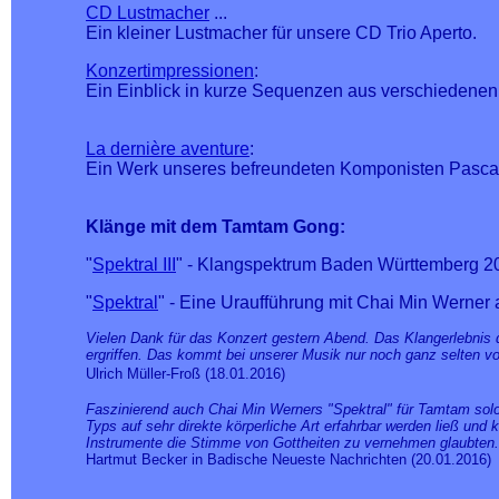
CD Lustmacher
...
Ein kleiner Lustmacher für unsere CD Trio Aperto.
Konzertimpressionen
:
Ein Einblick in kurze Sequenzen aus verschiedenen
La dernière aventure
:
Ein Werk unseres befreundeten Komponisten Pascal 
Klänge mit dem Tamtam Gong:
"
Spektral III
" - Klangspektrum Baden Württemberg 
"
Spektral
" - Eine Uraufführung mit Chai Min Werne
Vielen Dank für das Konzert gestern Abend. Das Klangerlebnis 
ergriffen. Das kommt bei unserer Musik nur noch ganz selten vo
Ulrich Müller-Froß
(18.01.2016)
Faszinierend auch Chai Min Werners "Spektral" für Tamtam sol
Typs auf sehr direkte körperliche Art erfahrbar werden ließ un
Instrumente die Stimme von Gottheiten zu vernehmen glaubten.
Hartmut Becker in Badische Neueste Nachrichten (20.01.2016)