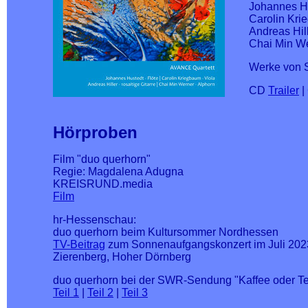
Johannes Hu
Carolin Kri
Andreas Hill
Chai Min We
Werke von 
CD
Trailer
|
Hörproben
Film "duo querhorn"
Regie: Magdalena Adugna
KREISRUND.media
Film
hr-Hessenschau:
duo querhorn beim Kultursommer Nordhessen
TV-Beitrag
zum Sonnenaufgangskonzert im Juli 202
Zierenberg, Hoher Dörnberg
duo querhorn bei der SWR-Sendung "Kaffee oder T
Teil 1
|
Teil 2
|
Teil 3