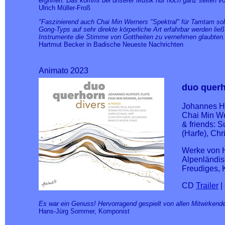
ergriffen. Das kommt bei unserer Musik nur noch ganz selten vo
Ulrich Müller-Froß
"Faszinierend auch Chai Min Werners "Spektral" für Tamtam so
Gong-Typs auf sehr direkte körperliche Art erfahrbar werden li
Instrumente die Stimme von Gottheiten zu vernehmen glaubten
Hartmut Becker in Badische Neueste Nachrichten
Animato 2023
duo querh
Johannes Hu
Chai Min We
& friends: 
(Harfe), Ch
Werke von 
Alpenländis
Freudiges, K
CD
Trailer
|
Es war ein Genuss! Hervorragend gespielt von allen Mitwirken
Hans-Jürg Sommer, Komponist