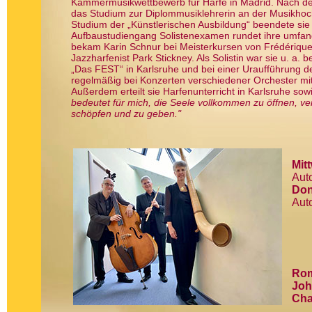
Kammermusikwettbewerb für Harfe in Madrid. Nach de
das Studium zur Diplommusiklehrerin an der Musikhoc
Studium der „Künstlerischen Ausbildung“ beendete sie 
Aufbaustudiengang Solistenexamen rundet ihre umfang
bekam Karin Schnur bei Meisterkursen von Frédérique
Jazzharfenist Park Stickney. Als Solistin war sie u. a.
„Das FEST“ in Karlsruhe und bei einer Uraufführung d
regelmäßig bei Konzerten verschiedener Orchester mi
Außerdem erteilt sie Harfenunterricht in Karlsruhe s
bedeutet für mich, die Seele vollkommen zu öffnen, ver
schöpfen und zu geben."
Mit
Auto
Don
Auto
Rom
Joh
Cha