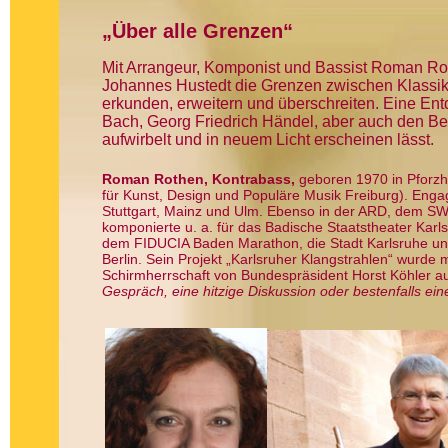
„Über alle Grenzen“
Mit Arrangeur, Komponist und Bassist Roman Rot
Johannes Hustedt die Grenzen zwischen Klassik 
erkunden, erweitern und überschreiten. Eine En
Bach, Georg Friedrich Händel, aber auch den Be
aufwirbelt und in neuem Licht erscheinen lässt.
Roman Rothen, Kontrabass,
geboren 1970 in Pforzh
für Kunst, Design und Populäre Musik Freiburg). Engag
Stuttgart, Mainz und Ulm. Ebenso in der ARD, dem S
komponierte u. a. für das Badische Staatstheater Karl
dem FIDUCIA Baden Marathon, die Stadt Karlsruhe un
Berlin. Sein Projekt „Karlsruher Klangstrahlen“ wurde 
Schirmherrschaft von Bundespräsident Horst Köhler a
Gespräch, eine hitzige Diskussion oder bestenfalls eine