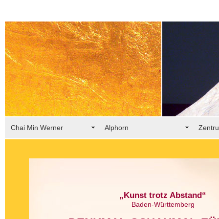
‚
Chai Min Werner
Alphorn
Zentru
„Kunst trotz Abstand“
Baden-Württemberg