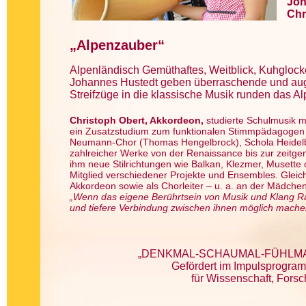
Joh
Chr
„Alpenzauber“
Alpenländisch Gemüthaftes, Weitblick, Kuhgloc
Johannes Hustedt geben überraschende und aug
Streifzüge in die klassische Musik runden das A
Christoph Obert, Akkordeon,
studierte Schulmusik m
ein Zusatzstudium zum funktionalen Stimmpädagogen n
Neumann-Chor (Thomas Hengelbrock), Schola Heidelb
zahlreicher Werke von der Renaissance bis zur zeitge
ihm neue Stilrichtungen wie Balkan, Klezmer, Musette od
Mitglied verschiedener Projekte und Ensembles. Gleichze
Akkordeon sowie als Chorleiter – u. a. an der Mädch
„Wenn das eigene Berührtsein von Musik und Klang
und tiefere Verbindung zwischen ihnen möglich mache
„DENKMAL-SCHAUMAL-FÜHLMAL Bi
Gefördert im Impulsprogram
für Wissenschaft, Fors