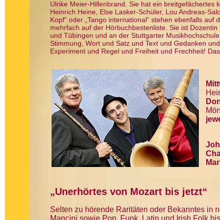
Ulrike Meier-Hillenbrand. Sie hat ein breitgefächert
Heinrich Heine, Else Lasker-Schüler, Lou Andreas-Sa
Kopf“ oder „Tango international“ stehen ebenfalls au
mehrfach auf der Hörbuchbestenliste. Sie ist Dozenti
und Tübingen und an der Stuttgarter Musikhochschule
Stimmung, Wort und Satz und Text und Gedanken und
Experiment und Regel und Freiheit und Frechheit! Das 
Mit
Hein
Don
Mörs
jew
Joh
Cha
Mar
„Unerhörtes von Mozart bis jetzt
“
Selten zu hörende Raritäten oder Bekanntes in
Mancini sowie Pop, Funk, Latin und Irish Folk bi