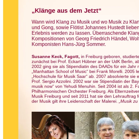
„Klänge aus dem Jetzt“
Wann wird Klang zu Musik und wo Musik zu Klan
und Gong, sowie Flötist Johannes Hustedt liebe
Erlebnis werden zu lassen. Überraschende Klang
Kompositionen von Georg Friedrich Händel, Wol
Komponisten Hans-Jürg Sommer.
Susanne Keck, Fagott,
in Freiburg geboren, studier
zunächst bei Prof. Eckart Hübner an der UdK Berlin, a
2002 ging sie als Stipendiatin des DAADs für ein Jahr
„Manhattan School of Music“ bei Frank Morelli. 2005 le
„Hochschule für Musik Saar“ ab. 2007 absolvierte sie
Prof. Sergio Azzolini. 2002 war sie Stipendiatin der Bay
musik now“ von Yehudi Menuhin. Seit 2004 ist als 2. Fag
Philharmonischen Orchester Freiburg. Als Elternzeitver
Musik Freiburg und seit 2011 hat sie den Lehrauftrag 
der Musik gilt ihre Leidenschaft der Malerei.
„Musik zu 