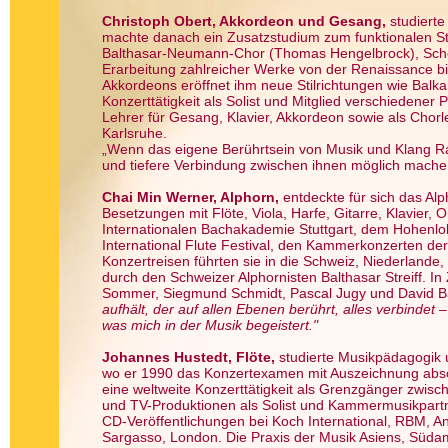
Christoph Obert, Akkordeon und Gesang,
studierte
machte danach ein Zusatzstudium zum funktionalen S
Balthasar-Neumann-Chor (Thomas Hengelbrock), Scho
Erarbeitung zahlreicher Werke von der Renaissance bi
Akkordeons eröffnet ihm neue Stilrichtungen wie Balka
Konzerttätigkeit als Solist und Mitglied verschiedener 
Lehrer für Gesang, Klavier, Akkordeon sowie als Cho
Karlsruhe.
„Wenn das eigene Berührtsein von Musik und Klang
und tiefere Verbindung zwischen ihnen möglich mache
Chai Min Werner, Alphorn,
entdeckte für sich das Alph
Besetzungen mit Flöte, Viola, Harfe, Gitarre, Klavier, O
Internationalen Bachakademie Stuttgart, dem Hohen
International Flute Festival, den Kammerkonzerten d
Konzertreisen führten sie in die Schweiz, Niederlande
durch den Schweizer Alphornisten Balthasar Streiff. 
Sommer, Siegmund Schmidt, Pascal Jugy und David Ba
aufhält, der auf allen Ebenen berührt, alles verbindet
was mich in der Musik begeistert."
Johannes Hustedt, Flöte,
studierte Musikpädagogik 
wo er 1990 das Konzertexamen mit Auszeichnung absolv
eine weltweite Konzerttätigkeit als Grenzgänger zwisc
und TV-Produktionen als Solist und Kammermusikpartner
CD-Veröffentlichungen bei Koch International, RBM, 
Sargasso, London. Die Praxis der Musik Asiens, Südam