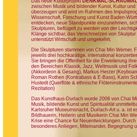
Das neue Kulturprojekt
DENKMAL-SCHAUMAL
zwischen Musik und bildender Kunst, Kultur und 
überzeugen und wird im Rahmen des Impulsprogr
Wissenschaft, Forschung und Kunst Baden-Württ
entdecken, neue Standpunkte einzunehmen, sich
Skulpturen, beflügelt zu werden von der Leichti
Klänge sichtbar, das Verschmelzen von Skulptur
unterstützt Wirtschaft und umgekehrt.
Die Skulpturen stammen von Chai Min Werner. Für
jeweils drei hochkarätige, international konzert
Sie bringen die Offenheit für die Erweiterung ih
den Bereichen Klassik, Jazz, Weltmusik und Folk
(Akkordeon & Gesang), Markus Herzer (Keyboard 
Roman Rothen (Kontrabass & E-Bass), Karin Sch
Hustedt (Querflöte & ethnische Flöteninstrumen
Rezitation)
Das Kunsthaus-Durlach wurde 2006 von Chai Mi
Musik, bildende Kunst und Spiritualität unmitte
Karlsruher Museumsnacht, Durlach-Art u. a. ist es 
Bildhauerin, Heilerin und Musikerin Chai Min W
Krise eine Chance für Neuentwicklungen. Durch d
besonderes Anliegen, Miteinander, Begegnung u