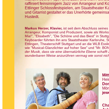
raffiniert feinsinnigem Jazz von Arrangeur und K
Ettlinger Schlossfestspielen, am Staatstheater 
und Gitarrist gestaltet er das Unerhörte gemeins
Hustedt.
Markus Herzer, Klavier,
ist seit dem Abschluss seines 
Arrangeur, Komponist und Produzent, sowie als Work
Mia!", "Elisabeth", "Die Schöne und das Biest" in Stutt
Keyboarder führten ihn ans Staatstheater Karlsruhe, St
Ettlingen, Theaterschiff Stuttgart und an die WLB Ess
wie "Musical-Glanzlichter auf hoher See" und "Mr. BOND
der Musik, dass sie eine übernatürliche Ebene schaff
wunderbaren Weise anzurühren vermag wie sonst nich
Mit
Hei
Don
Mörs
jew
Cha