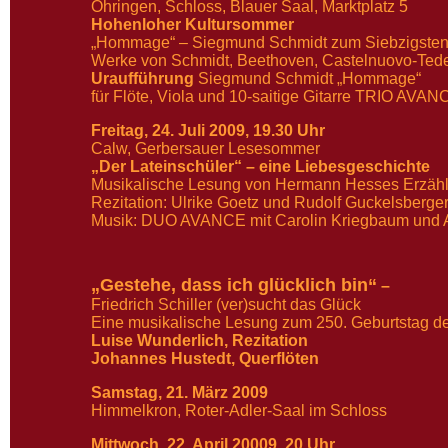
Öhringen, Schloss, Blauer Saal, Marktplatz 5
Hohenloher Kultursommer
„Hommage“ – Siegmund Schmidt zum Siebzigste
Werke von Schmidt, Beethoven, Castelnuovo-Tede
Uraufführung
Siegmund Schmidt „Hommage“
für Flöte, Viola und 10-saitige Gitarre TRIO AVA
Freitag, 24. Juli 2009, 19.30 Uhr
Calw, Gerbersauer Lesesommer
„Der Lateinschüler“ – eine Liebesgeschichte
Musikalische Lesung von Hermann Hesses Erzäh
Rezitation: Ulrike Goetz und Rudolf Guckelsberge
Musik: DUO AVANCE mit Carolin Kriegbaum und A
„Gestehe, dass ich glücklich bin“
–
Friedrich Schiller (ver)sucht das Glück
Eine musikalische Lesung zum 250. Geburtstag de
Luise Wunderlich, Rezitation
Johannes Hustedt, Querflöten
Samstag, 21. März 2009
Himmelkron, Roter-Adler-Saal im Schloss
Mittwoch, 22. April 20009, 20 Uhr