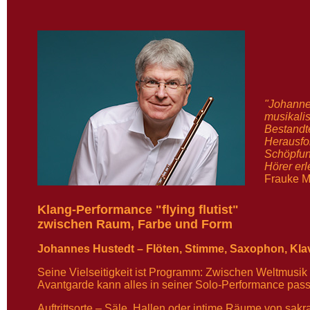
"Johannes
musikali
Bestandte
Herausfo
Schöpfung
Hörer erl
Frauke M
Klang-Performance "flying flutist"
zwischen Raum, Farbe und Form
Johannes Hustedt – Flöten, Stimme, Saxophon, Klavier
Seine Vielseitigkeit ist Programm: Zwischen Weltmusi
Avantgarde kann alles in seiner Solo-Performance pass
Auftrittsorte – Säle, Hallen oder intime Räume von sakra