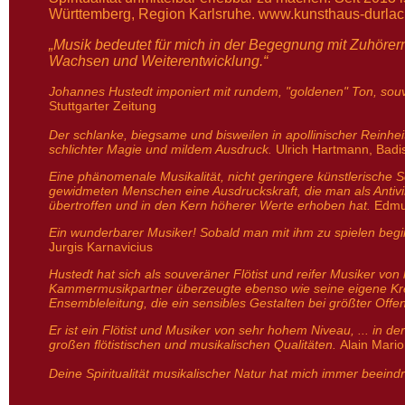
Württemberg, Region Karlsruhe.
www.kunsthaus-durlac
„Musik bedeutet für mich in der Begegnung mit Zuhörern
Wachsen und Weiterentwicklung.“
Johannes Hustedt imponiert mit rundem, "goldenen" Ton, so
Stuttgarter Zeitung
Der schlanke, biegsame und bisweilen in apollinischer Reinh
schlichter Magie und mildem Ausdruck.
Ulrich Hartmann, Badi
Eine phänomenale Musikalität, nicht geringere künstlerische Se
gewidmeten Menschen eine Ausdruckskraft, die man als Antivirt
übertroffen und in den Kern höherer Werte erhoben hat.
Edmu
Ein wunderbarer Musiker! Sobald man mit ihm zu spielen begin
Jurgis Karnavicius
Hustedt hat sich als souveräner Flötist und reifer Musiker vo
Kammermusikpartner überzeugte ebenso wie seine eigene Kreativ
Ensembleleitung, die ein sensibles Gestalten bei größter Offe
Er ist ein Flötist und Musiker von sehr hohem Niveau, ... in d
großen flötistischen und musikalischen Qualitäten.
Alain Mari
Deine Spiritualität musikalischer Natur hat mich immer beeind