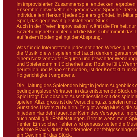
Im improvisierten Zusammenspiel entdecken, erproben u
Ensemble entwickelt eine gemeinsame Sprache, deren Re
individuellen Herkunft jedes Spielers gründet. Im Mitte
Spiel, das gegenwärtig entstehende Stück.
Auch in der "freien Improvisation" währt die Freiheit n
Beziehungsnetz dichter, und die Musik übernimmt das Di
auf festem Boden gelingt der Absprung.
Was für die Interpretation jedes notierten Werkes gilt, 
die Musik, die wir spielen nicht auch denken, geraten w
einem Netz vertrauter Figuren und bewährter Wendung
und Spielendem mit Sicherheit und Routine füllt. Wenn
beurteilen und Pläne schmieden, ist der Kontakt zum S
Folgerichtigkeit vergebens.
Die Haltung des Spielenden birgt in jedem Augenblick 
bedingungslose Vertrauen in das entstehende Stück und
Spiel trägt. Die absolute Ausschliesslichkeit des spiele
spielen. Allzu gross ist die Versuchung, zu spielen um 
Gunst des Hörers zu buhlen. Es gibt wenig Musik, die s
In jedem Handeln lauert der Keim des Versagens. Improv
auch anfällig für Fehlleistungen. Bereits wenn mein Spie
Fehler. Ein solcher Fehler wird genauso selten die Mus
beliebte Praxis, durch Wiederholen der fehlgeschlagenen
ein Gewinn für das Stück.