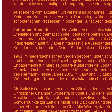
werden aktiv in die multiplen Klangereignisse einbezog
Ausgehend vom aktuellen Ort versteht es Johannes Hust
Zeiten und Kulturen zu versetzen. Dadurch gewährt er 
schöpferischen Prozessen in bildender Kunst, Architekt
Johannes Hustedt
ist mit dem Anliegen musikalisch/ku
„vielfältigen und thematisch intelligent konzipierten C
internationalen Musikfestspielen, wobei er oftmals als
Interpretation auftritt. Dabei hinterlässt die Auseinande
Kulturkreisen, besonders Asien, Südamerika und Osteu
1961 im niedersächsischen Verden geboren, übten schon
und Literatur eine starke Anziehungskraft auf den Musi
Engagements für interdisziplinäre Kulturprojekte. Joh
Gamelan-Orchesters des Übersee-Museums Bremen, küns
des Hermann-Hesse-Jahres 2002 in Calw und Kulturbo
Württemberg im Rahmen des deutsch/kanadischen Kult
Als Solist ist er zusammen mit dem Südwestdeutschen
Christopher Chamber Orchestra of Vilnius und der Phil
Musikhochschule Karlsruhe und ist ein weltweit gefra
Schwerpunkte zur Zeit die Musik des Baltikums und 
seiner Ehefrau, der Künstlerin Chai Min Werner, das Ku
Spiritualität unmittelbar erlebbar zu machen. Seit 201