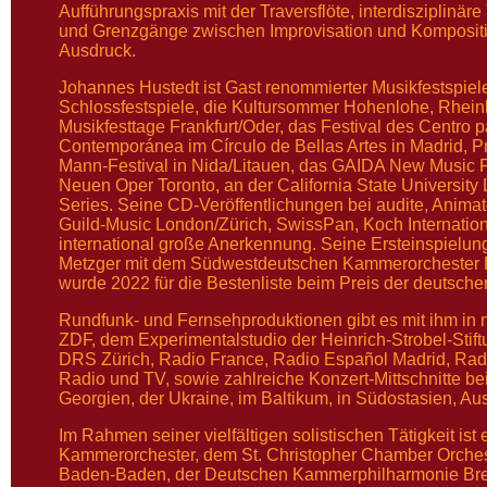
Aufführungspraxis mit der Traversflöte, interdisziplinär
und Grenzgänge zwischen Improvisation und Kompositio
Ausdruck.
Johannes Hustedt ist Gast renommierter Musikfestspiel
Schlossfestspiele, die Kultursommer Hohenlohe, Rhein
Musikfesttage Frankfurt/Oder, das Festival des Centro p
Contemporánea im Círculo de Bellas Artes in Madrid, 
Mann-Festival in Nida/Litauen, das GAIDA New Music F
Neuen Oper Toronto, an der California State University
Series. Seine CD-Veröffentlichungen bei audite, Anim
Guild-Music London/Zürich, SwissPan, Koch Internatio
international große Anerkennung. Seine Ersteinspielun
Metzger mit dem Südwestdeutschen Kammerorchester P
wurde 2022 für die Bestenliste beim Preis der deutschen 
Rundfunk- und Fernsehproduktionen gibt es mit ihm in
ZDF, dem Experimentalstudio der Heinrich-Strobel-Sti
DRS Zürich, Radio France, Radio Español Madrid, Radi
Radio und TV, sowie zahlreiche Konzert-Mittschnitte be
Georgien, der Ukraine, im Baltikum, in Südostasien, Au
Im Rahmen seiner vielfältigen solistischen Tätigkeit is
Kammerorchester, dem St. Christopher Chamber Orchestr
Baden-Baden, der Deutschen Kammerphilharmonie B