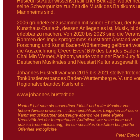
Hustedt ist Autor wissenschaftlicher Beiträge, wobei 
seine Schwerpunkte zur Zeit die Musik des Baltikums 
Mannheims sind.
2006 gründete er zusammen mit seiner Ehefrau, der Kün
Kunsthaus-Durlach, dessen Anliegen es ist, Musik, bilde
erlebbar zu machen. Von 2020 bis 2023 sind die Veran
Rahmen des Impulsprogramms Kunst trotz Abstand vom 
Forschung und Kunst Baden-Württemberg gefördert word
die Auszeichnung
Green Event BW
des Landes Baden-W
Chai Min Werner, Alphorn, wurde von einer Fach-Jury 
Deutschen Musikrates und Neustart Kultur ausgewählt.
Johannes Hustedt war von 2015 bis 2021 stellvertreten
Tonkünstlerverbandes Baden-Württemberg e. V. und von
Regionalverbandes Karlsruhe.
www.johannes-hustedt.de
Hustedt hat sich als souveräner Flötist und reifer Musiker von
hohem Niveau erwiesen. ... Sein einfühlsames Eingehen auf seine
Kammermusikpartner überzeugte ebenso wie seine eigene
Kreativität bei der Interpretation. Auffallend war seine klare und
präzise Ensembleleitung, die ein sensibles Gestalten bei größter
Offenheit ermöglichte.
Peter Eötvös