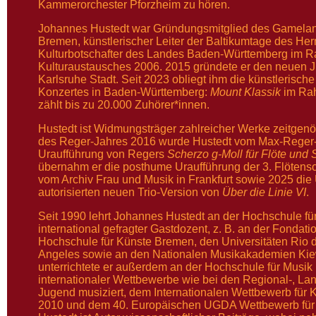
Kammerorchester Pforzheim zu hören.
Johannes Hustedt war Gründungsmitglied des Gamela
Bremen, künstlerischer Leiter der Baltikumtage des H
Kulturbotschafter des Landes Baden-Württemberg im 
Kulturaustausches 2006. 2015 gründete er den neuen 
Karlsruhe Stadt. Seit 2023 obliegt ihm die künstlerisch
Konzertes in Baden-Württemberg:
Mount Klassik
im Rah
zählt bis zu 20.000 Zuhörer*innen.
Hustedt ist Widmungsträger zahlreicher Werke zeitge
des Reger-Jahres 2016 wurde Hustedt vom Max-Reger-I
Uraufführung von Regers
Scherzo g-Moll für Flöte und S
übernahm er die posthume Uraufführung der 3. Flötenso
vom Archiv Frau und Musik in Frankfurt sowie 2025 di
autorisierten neuen Trio-Version von
Über die Linie VI
.
Seit 1990 lehrt Johannes Hustedt an der Hochschule für
international gefragter Gastdozent, z. B. an der Fondati
Hochschule für Künste Bremen, den Universitäten Rio 
Angeles sowie an den Nationalen Musikakademien Kiew
unterrichtete er außerdem an der Hochschule für Musik in
internationaler Wettbewerbe wie bei den Regional-, 
Jugend musiziert, dem Internationalen Wettbewerb für
2010 und dem 40. Europäischen UGDA Wettbewerb für 