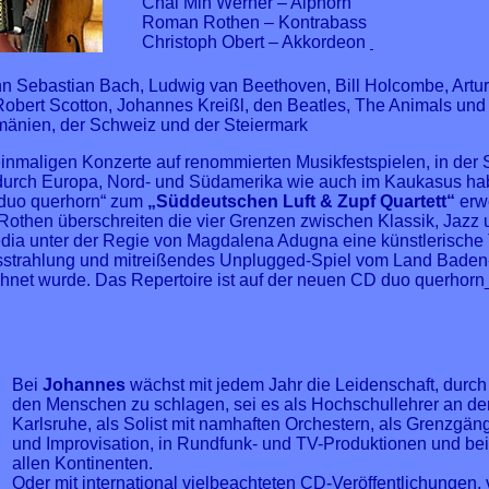
Chai Min Werner – Alphorn
Roman Rothen – Kontrabass
Christoph Obert – Akkordeon
nn Sebastian Bach, Ludwig van Beethoven, Bill Holcombe, Artu
Robert Scotton, Johannes Kreißl, den Beatles, The Animals u
mänien, der Schweiz und der Steiermark
einmaligen Konzerte auf renommierten Musikfestspielen, in de
 durch Europa, Nord- und Südamerika wie auch im Kaukasus ha
„duo querhorn“ zum
„Süddeutschen Luft & Zupf Quartett“
erwe
othen überschreiten die vier Grenzen zwischen Klassik, Jazz
a unter der Regie von Magdalena Adugna eine künstlerische 
Ausstrahlung und mitreißendes Unplugged-Spiel vom Land Bade
net wurde. Das Repertoire ist auf der neuen CD duo querhorn_
Bei
Johannes
wächst mit jedem Jahr die Leidenschaft, durch
den Menschen zu schlagen, sei es als Hochschullehrer an d
Karlsruhe, als Solist mit namhaften Orchestern, als Grenzgäng
und Improvisation, in Rundfunk- und TV-Produktionen und bei
allen Kontinenten.
Oder mit international vielbeachteten CD-Veröffentlichungen,