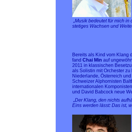
„Musik bedeutet für mich in
stetiges Wachsen und Weite
Bereits als Kind vom Klang 
fand
Chai Min
auf ungewöhnl
2011 in klassischen Besetzung
als Solistin mit Orchester z
Niederlande, Österreich und
Schweizer Alphornisten Balth
internationalen Komponiste
und David Babcock neue Werk
„Der Klang, den nichts aufh
Eins werden lässt: Das ist, w