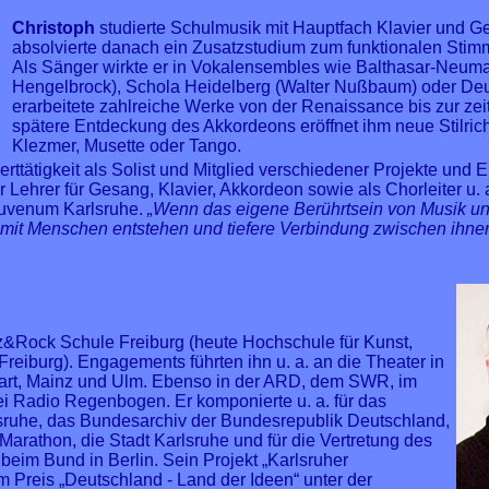
Christoph
studierte Schulmusik mit Hauptfach Klavier und Ge
absolvierte danach ein Zusatzstudium zum funktionalen St
Als Sänger wirkte er in Vokalensembles wie Balthasar-Neu
Hengelbrock), Schola Heidelberg (Walter Nußbaum) oder De
erarbeitete zahlreiche Werke von der Renaissance bis zur ze
spätere Entdeckung des Akkordeons eröffnet ihm neue Stilric
Klezmer, Musette oder Tango.
erttätigkeit als Solist und Mitglied verschiedener Projekte und 
ger Lehrer für Gesang, Klavier, Akkordeon sowie als Chorleiter u
uvenum Karlsruhe.
„Wenn das eigene Berührtsein von Musik 
it Menschen entstehen und tiefere Verbindung zwischen ihne
zz&Rock Schule Freiburg (heute Hochschule für Kunst,
reiburg). Engagements führten ihn u. a. an die Theater in
gart, Mainz und Ulm. Ebenso in der ARD, dem SWR, im
i Radio Regenbogen. Er komponierte u. a. für das
sruhe, das Bundesarchiv der Bundesrepublik Deutschland,
arathon, die Stadt Karlsruhe und für die Vertretung des
im Bund in Berlin. Sein Projekt „Karlsruher
m Preis „Deutschland - Land der Ideen“ unter der