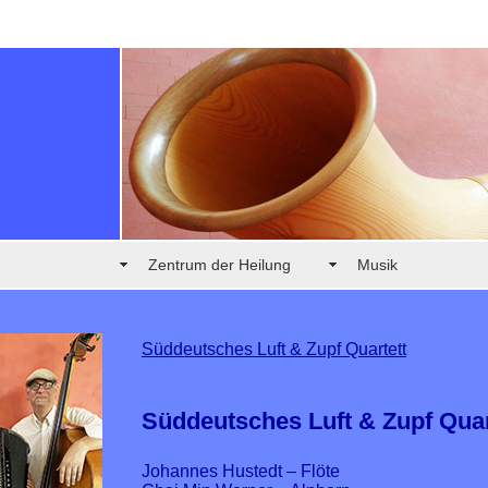
Zentrum der Heilung
Musik
Süddeutsches Luft & Zupf Quartett
Süddeutsches Luft & Zupf Quar
Johannes Hustedt
– Flöte