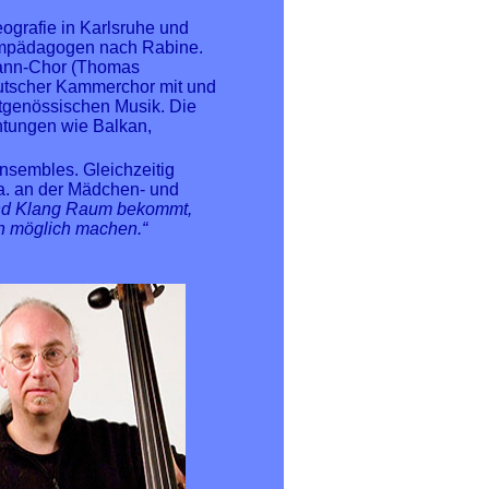
ografie in Karlsruhe und
immpädagogen nach Rabine.
mann-Chor (Thomas
utscher Kammerchor mit und
itgenössischen Musik. Die
htungen wie Balkan,
Ensembles. Gleichzeitig
. a. an der Mädchen- und
und Klang Raum bekommt,
n möglich machen.“