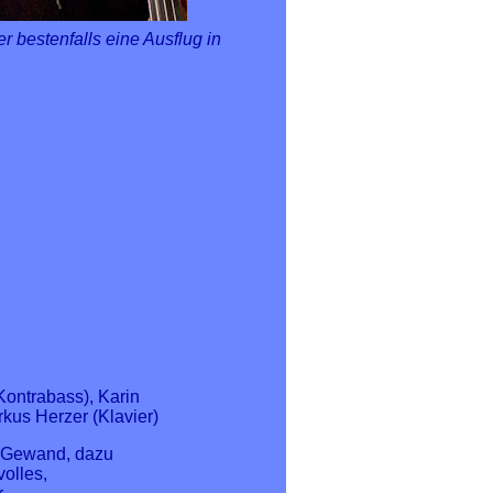
 bestenfalls eine Ausflug in
Kontrabass), Karin
rkus Herzer (Klavier)
 Gewand, dazu
olles,