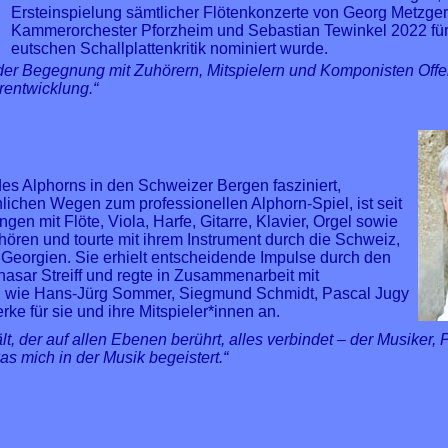
Ersteinspielung sämtlicher Flötenkonzerte von Georg Metzg
Kammerorchester Pforzheim und Sebastian Tewinkel 2022 für
eutschen Schallplattenkritik nominiert wurde.
 der Begegnung mit Zuhörern, Mitspielern und Komponisten Offe
rentwicklung.“
des Alphorns in den Schweizer Bergen fasziniert,
ichen Wegen zum professionellen Alphorn-Spiel, ist seit
en mit Flöte, Viola, Harfe, Gitarre, Klavier, Orgel sowie
u hören und tourte mit ihrem Instrument durch die Schweiz,
 Georgien. Sie erhielt entscheidende Impulse durch den
asar Streiff und regte in Zusammenarbeit mit
n wie Hans-Jürg Sommer, Siegmund Schmidt, Pascal Jugy
e für sie und ihre Mitspieler*innen an.
ält, der auf allen Ebenen berührt, alles verbindet – der Musike
as mich in der Musik begeistert.“