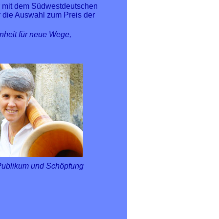
er mit dem Südwestdeutschen
 die Auswahl zum Preis der
nheit für neue Wege,
r, Publikum und Schöpfung