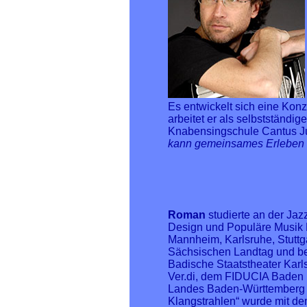
Es entwickelt sich eine Konz
arbeitet er als selbstständi
Knabensingschule Cantus J
kann gemeinsames Erleben m
Roman
studierte an der Ja
Design und Populäre Musik F
Mannheim, Karlsruhe, Stutt
Sächsischen Landtag und be
Badische Staatstheater Karl
Ver.di, dem FIDUCIA Baden M
Landes Baden-Württemberg be
Klangstrahlen“ wurde mit de