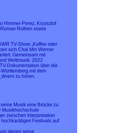
ro Himmer-Perez, Krzysztof
nd Roman Rothen sowie
r SWR TV-Show „Kaffee oder
ben sich Chai Min Werner
itert. Gemeinsam mit
 und Weltmusik. 2022
TV-Dokumentation über die
n-Württemberg mit dem
divers zu hören.
 seine Musik eine Brücke zu
er Musikhochschule
er zwischen Interpretation
 hochkarätigen Festivals auf
 von denen seine